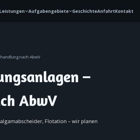
Leistungen
Aufgabengebiete
Geschichte
Anfahrt
Kontakt
ehandlung nach AbwV
ungsanlagen –
ach AbwV
malgamabscheider, Flotation – wir planen