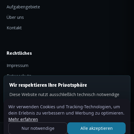
Aufgabengebiete
Über uns
Kontakt
Rechtliches
Impressum
Datenschutz
Wir respektieren Ihre Privatsphäre
Diese Website nutzt ausschließlich technisch notwendige
Cookies (z. B. zur Sicherung von Formularen). Es kommen
© 2026 Planungsbüro für Abwassertechnik M. Rudolf ·
Wir verwenden Cookies und Tracking-Technologien, um
keine Tracking- oder Marketing-Cookies zum Einsatz.
Unterbiberger Straße 28, 81737 München
dein Erlebnis zu verbessern und Werbung zu optimieren.
Details in unserer
Datenschutzerklärung
.
Mehr erfahren
Nur essenzielle
Verstanden
Nur notwendige
Alle akzeptieren
Anrufen
Anfrage